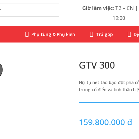
Giờ làm việc:
T2 – CN | 
19:00



Phụ tùng & Phụ kiện
Trả góp
Dị
GTV 300
tanio
Hội tụ nét táo bạo đột phá c
trưng cổ điển và tinh thần hiệ
159.800.000
₫