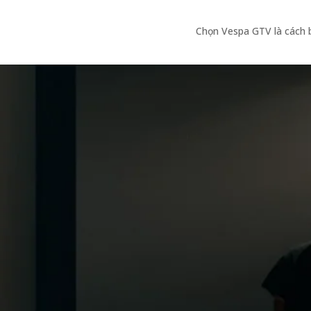
Chọn Vespa GTV là cách b