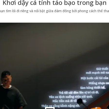
Khơi dậy cá tính táo bạo trong bạn
ạn tìm lối đi riêng và nổi bật giữa đám đông bởi phong cách thể t