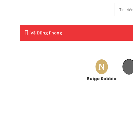

Về Dũng Phong
N
N
Beige Sabbia
Grey Ti