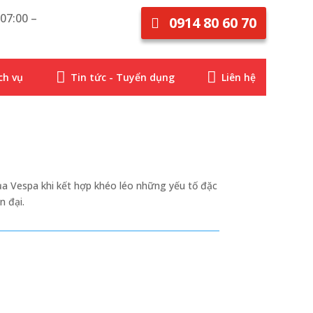
07:00 –
0914 80 60 70


ch vụ
Tin tức - Tuyển dụng
Liên hệ
ủa Vespa khi kết hợp khéo léo những yếu tố đặc
n đại.