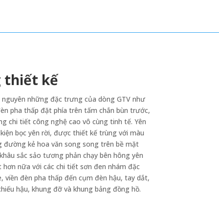
 thiết kế
 nguyên những đặc trưng của dòng GTV như
đèn pha thấp đặt phía trên tấm chắn bùn trước,
 chi tiết công nghệ cao vô cùng tinh tế. Yên
kiện bọc yên rời, được thiết kế trùng với màu
ng đường kẻ hoa văn song song trên bề mặt
 khâu sắc sảo tương phản chạy bên hông yên
t hơn nữa với các chi tiết sơn đen nhám đặc
, viền đèn pha thấp đến cụm đèn hậu, tay dắt,
chiếu hậu, khung đỡ và khung bảng đồng hồ.