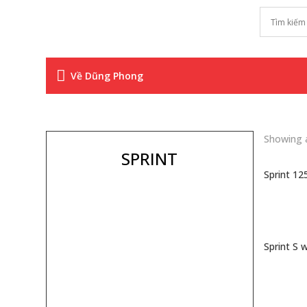

Về Dũng Phong
Showing a
SPRINT
Sprint 12
81.000.
Sprint S 
110.000