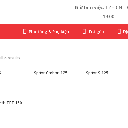
Giờ làm việc:
T2 – CN | 
19:00



Phụ tùng & Phụ kiện
Trả góp
Dị
ll 6 results
5
Sprint Carbon 125
Sprint S 125
000
₫
84.600.000
₫
83.300.000
₫
with TFT 150
.000
₫