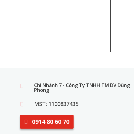
Chi Nhánh 7 - Công Ty TNHH TM DV Dũng

Phong
MST: 1100837435

0914 80 60 70