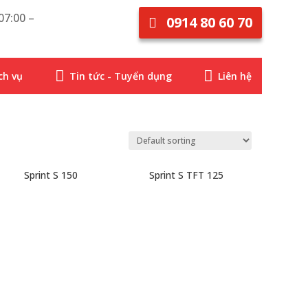
07:00 –
0914 80 60 70


ch vụ
Tin tức - Tuyển dụng
Liên hệ
Sprint S 150
Sprint S TFT 125
97.800.000
₫
96.900.000
₫