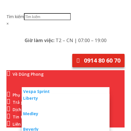
Tìm kiếm
×
Giờ làm việc:
T2 – CN | 07:00 – 19:00
0914 80 60 70

Về Dũng Phong
Vespa Sprint

Phụ tùng & Phụ kiện
Liberty

Trả góp
Vespa Primavera

Dịch vụ
Medley

Tin tức - Tuyển dụng
Vespa GTS

Liên hệ
Beverly