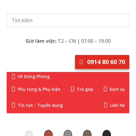
Giờ làm việc:
T2 – CN | 07:00 – 19:00
0914 80 60 70

Về Dũng Phong



Phụ tùng & Phụ kiện
Trả góp
Dịch vụ


Tin tức - Tuyển dụng
Liên hệ
N
N
N
N
N